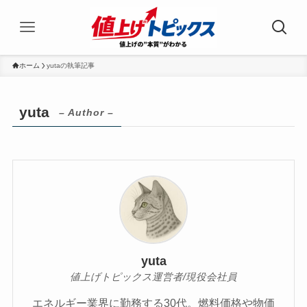
ホーム
yutaの執筆記事
yuta
– Author –
yuta
値上げトピックス運営者/現役会社員
エネルギー業界に勤務する30代。燃料価格や物価