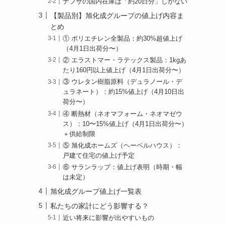
ナフサの国内在庫は「約20日分」しかない
【製品別】旭化成グループの値上げ内容ま
とめ
① ポリエチレン全製品：約30%超値上げ
（4月1日出荷分〜）
② エラストマー・ラテックス製品：1kgあ
たり160円以上値上げ（4月1日出荷分〜）
③ ウレタン樹脂原料（デュラノール・デ
ュラネート）：約15%値上げ（4月10日出
荷分〜）
④ 断熱材（ネオマフォーム・ネオマゼウ
ス）：10〜15%値上げ（4月1日出荷分〜）
＋供給制限
⑤ 旭化成ホームズ（ヘーベルハウス）：
戸建て住宅の値上げ予定
⑥ サランラップ：値上げ表明（時期・幅
は未定）
旭化成グループ値上げ一覧表
私たちの家計にどう影響する？
近い将来に影響が出やすいもの