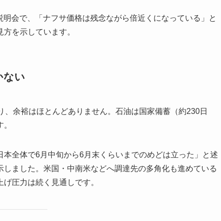
経営説明会で、「ナフサ価格は残念ながら倍近くになっている」と
見方を示しています。
かない
り、余裕はほとんどありません。石油は国家備蓄（約230日
す。
日本全体で6月中旬から6月末くらいまでのめどは立った」と述
示しました。米国・中南米などへ調達先の多角化も進めている
上げ圧力は続く見通しです。