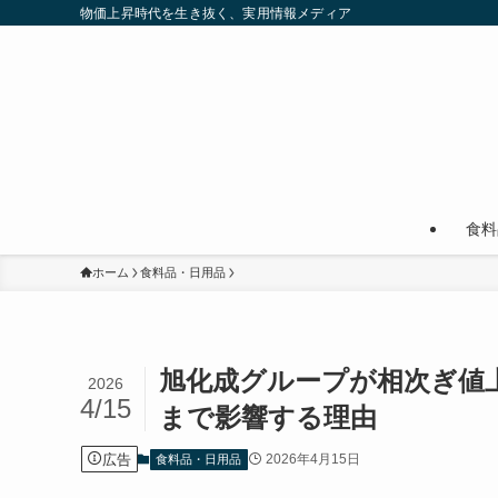
物価上昇時代を生き抜く、実用情報メディア
食料
ホーム
食料品・日用品
旭化成グループが相次ぎ値
2026
4/15
まで影響する理由
広告
2026年4月15日
食料品・日用品