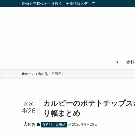
物価上昇時代を生き抜く、実用情報メディア
食料
ホーム
食料品・日用品
カルビーのポテトチップスが
2026
4/26
り幅まとめ
広告
2026年4月26日
食料品・日用品