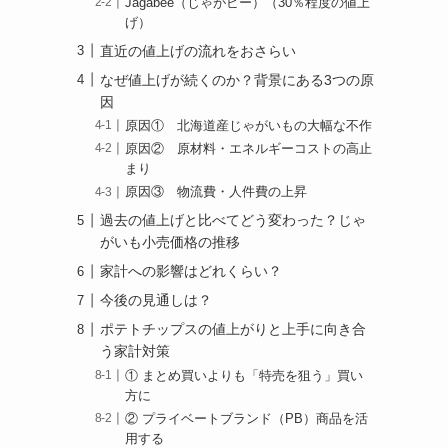
Jagabee（じゃがビー）（30％程度の値上
げ）
直近の値上げの流れをおさらい
なぜ値上げが続くのか？背景にある3つの原
因
原因① 北海道産じゃがいもの大幅な不作
原因② 原材料・エネルギーコストの高止
まり
原因③ 物流費・人件費の上昇
過去の値上げと比べてどう変わった？じゃ
がいも小売価格の推移
家計への影響はどれくらい？
今後の見通しは？
ポテトチップスの値上がりと上手に向き合
う家計対策
① まとめ買いよりも「特売を狙う」買い
方に
② プライベートブランド（PB）商品を活
用する