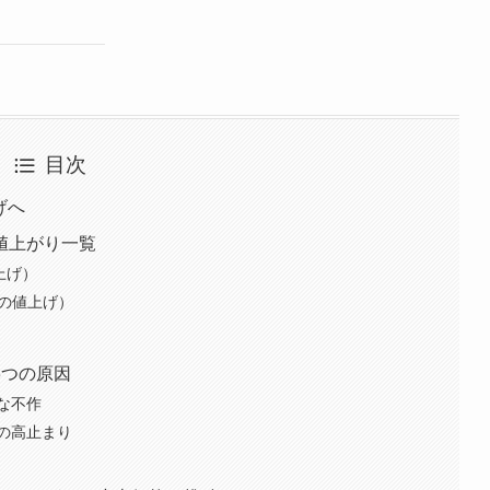
目次
げへ
値上がり一覧
上げ）
度の値上げ）
3つの原因
な不作
の高止まり